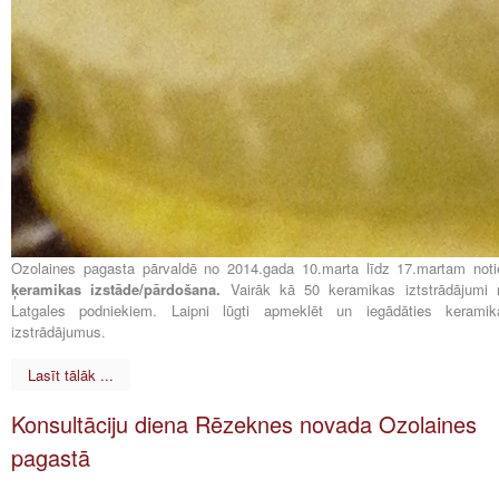
Ozolaines pagasta pārvaldē no 2014.gada 10.marta līdz 17.martam noti
ķeramikas izstāde/pārdošana.
Vairāk kā 50 keramikas iztstrādājumi 
Latgales podniekiem. Laipni lūgti apmeklēt un iegādāties keramik
izstrādājumus.
Lasīt tālāk ...
Konsultāciju diena Rēzeknes novada Ozolaines
pagastā