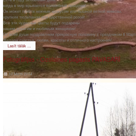
когда в мир врывается волшебный праздник!
Он может прийти нежным крокусом или пышной веткой мимозы,
хрупким тюльпаном или царственной розой!
Все эти чудесные цветы будут подарены
нашим дорогим и любимым женщинам!
От всей души поздравляем прекрасную половину с праздником 8 Март
Желаем счастья, любви, красоты и отличного настроения!
Lasīt tālāk ...
Fotogrāfijas - Ozolaines pagasts PAVASARĪ
10 Marts 2014