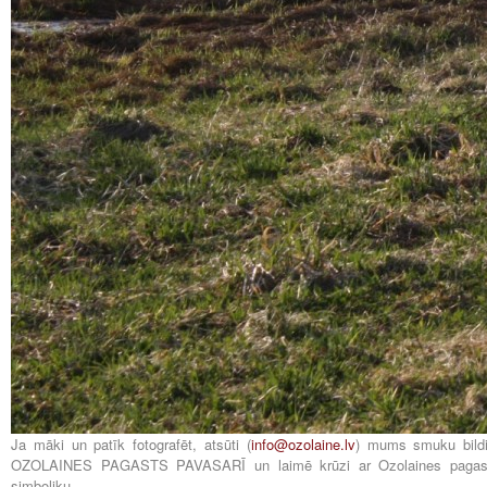
Ja māki un patīk fotografēt, atsūti (
info@ozolaine.lv
) mums smuku bildi
OZOLAINES PAGASTS PAVASARĪ un laimē krūzi ar Ozolaines pagas
simboliku