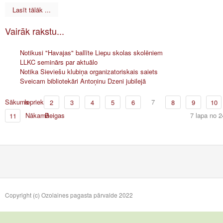
Lasīt tālāk ...
Vairāk rakstu...
Notikusi "Havajas" ballīte Liepu skolas skolēniem
LLKC seminārs par aktuālo
Notika Sieviešu klubiņa organizatoriskais saiets
Sveicam bibliotekāri Antoņinu Dzeni jubilejā
Sākums
Iepriekšējā
7
2
3
4
5
6
8
9
10
Nākamā
Beigas
7 lapa no 2
11
Copyright (c) Ozolaines pagasta pārvalde 2022