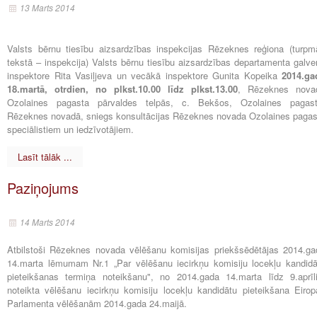
13 Marts 2014
Valsts bērnu tiesību aizsardzības inspekcijas Rēzeknes reģiona (turpm
tekstā – inspekcija) Valsts bērnu tiesību aizsardzības departamenta galve
inspektore Rita Vasiļjeva un vecākā inspektore Gunita Kopeika
2014.ga
18.martā, otrdien, no plkst.10.00 līdz plkst.13.00
, Rēzeknes nova
Ozolaines pagasta pārvaldes telpās, c. Bekšos, Ozolaines pagast
Rēzeknes novadā, sniegs konsultācijas Rēzeknes novada Ozolaines pagas
speciālistiem un iedzīvotājiem.
Lasīt tālāk ...
Paziņojums
14 Marts 2014
Atbilstoši Rēzeknes novada vēlēšanu komisijas priekšsēdētājas 2014.ga
14.marta lēmumam Nr.1 „Par vēlēšanu iecirkņu komisiju locekļu kandidā
pieteikšanas termiņa noteikšanu", no 2014.gada 14.marta līdz 9.aprīl
noteikta vēlēšanu iecirkņu komisiju locekļu kandidātu pieteikšana Eirop
Parlamenta vēlēšanām 2014.gada 24.maijā.