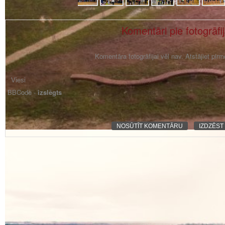
Komentāri pie fotogrāfi
Komentāra fotogrāfijai vēl nav. Atstājiet pir
BBCode -
izslēgts