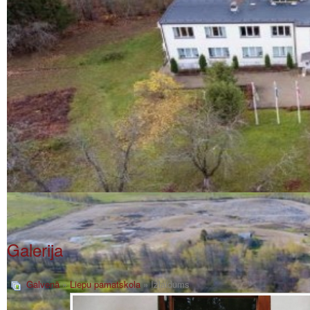
Galerija
Galvenā
»
Liepu pamatskola
» Izlaidums