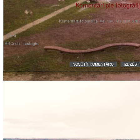
Komentāri pie fotogrāfi
Komentāra fotogrāfijai vēl nav. Atstājiet pir
BBCode -
izslēgts