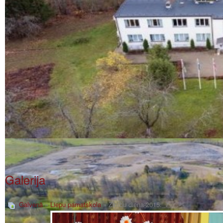
Galerija
Galvenā
»
Liepu pamatskola
» Zinību diena-2015._7