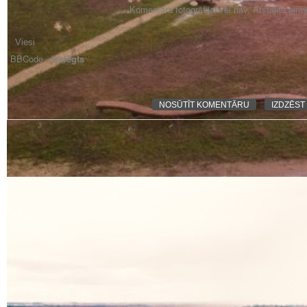
Komentāra fotogrāfijai vēl nav. Atstājiet pir
BBCode -
izslēgts