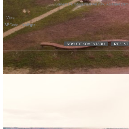
Komentāra fotogrāfijai vēl nav. Atstājiet pir
BBCode -
izslēgts