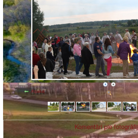
Atpakaļ
Komentāri pie fotogrāfi