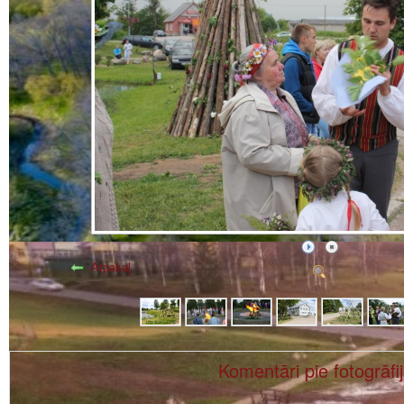
Atpakaļ
Komentāri pie fotogrāfi