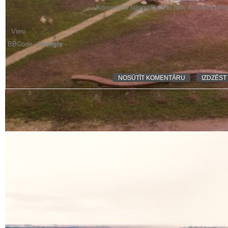
Komentāra fotogrāfijai vēl nav. Atstājiet pir
BBCode -
izslēgts