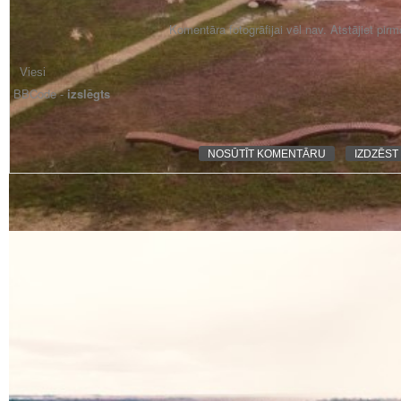
Komentāra fotogrāfijai vēl nav. Atstājiet pir
BBCode -
izslēgts