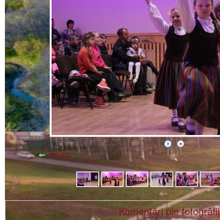
Atpakaļ
Komentāri pie fotogrāfi