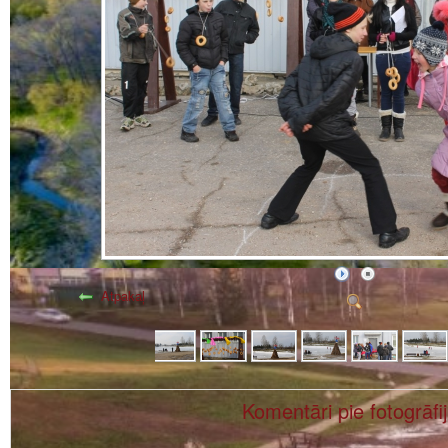
Atpakaļ
Komentāri pie fotogrāfi