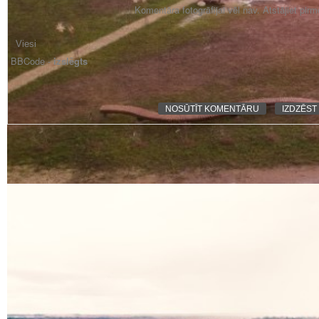
Komentāra fotogrāfijai vēl nav. Atstājiet pir
BBCode -
izslēgts