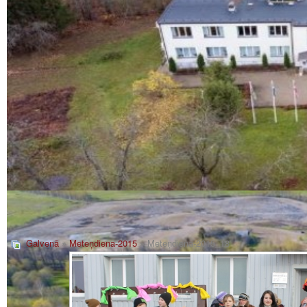
Galvenā
»
Meteņdiena-2015
» Meteņdiena-2015_18