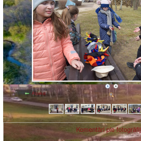
Atpakaļ
Komentāri pie fotogrāfi