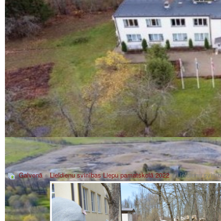
Galvenā
»
Lieldienu svinības Liepu pamatskolā 2022
» Lieldienu svin