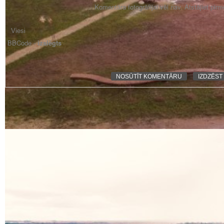
Komentāra fotogrāfijai vēl nav. Atstājiet pir
BBCode -
izslēgts