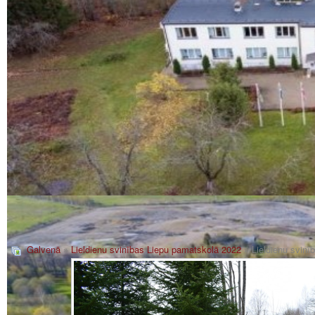
Galvenā
»
Lieldienu svinības Liepu pamatskolā 2022
» Lieldienu svin