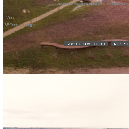
Komentāra fotogrāfijai vēl nav. Atstājiet pir
BBCode -
izslēgts