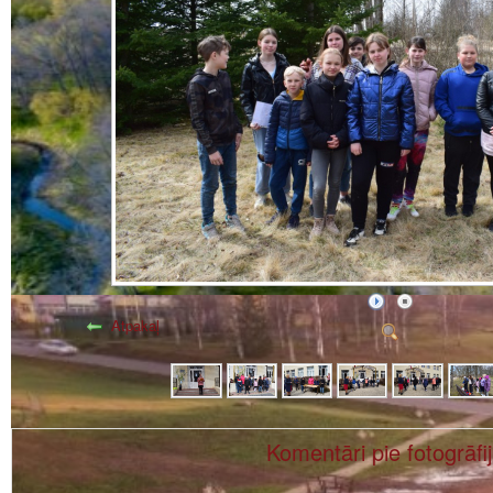
Atpakaļ
Komentāri pie fotogrāfi