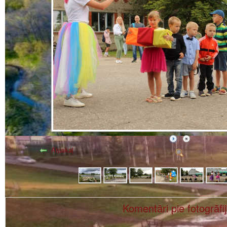
Atpakaļ
Komentāri pie fotogrāfi