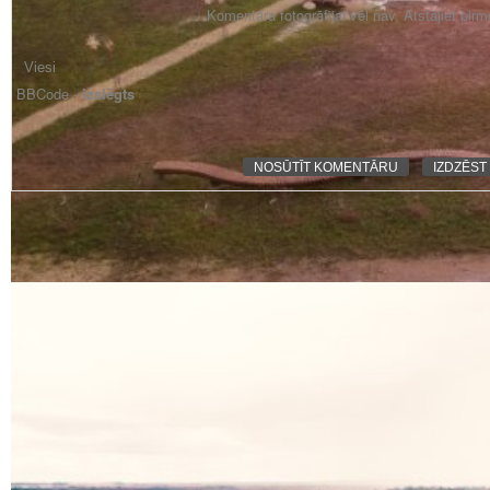
Komentāra fotogrāfijai vēl nav. Atstājiet pir
BBCode -
izslēgts