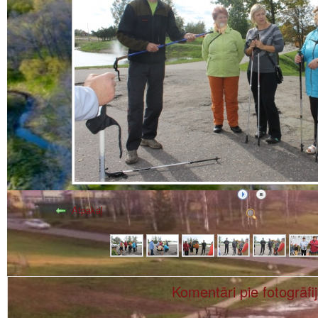
Atpakaļ
Komentāri pie fotogrāfi