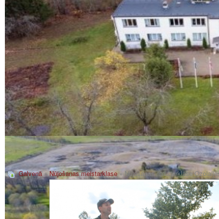
Galvenā
»
Nūjošanas meistarklase
» Nūjošanas meistarklase Ozolaije