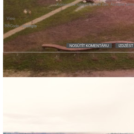
Komentāra fotogrāfijai vēl nav. Atstājiet pir
BBCode -
izslēgts