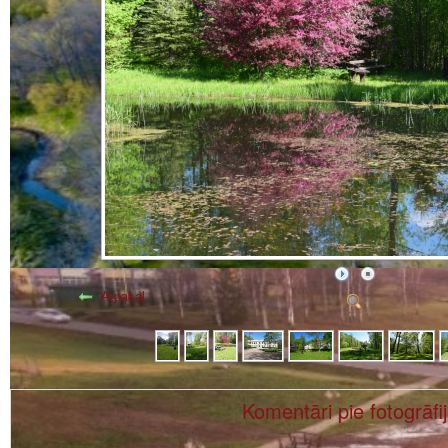
Atpakaļ
Komentāri pie fotogrāfi