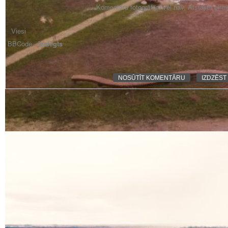
Komentāra fotogrāfijai vēl nav. Atstājiet pir
BBCode -
izslēgts