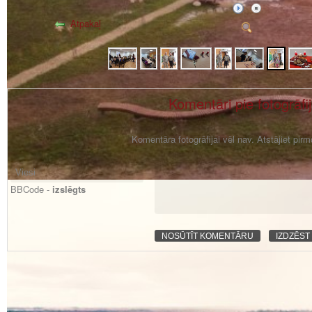
Atpakaļ
Komentāri pie fotogrāfi
Komentāra fotogrāfijai vēl nav. Atstājiet pir
BBCode -
izslēgts