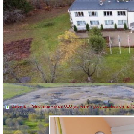
Galvenā
»
Patriotisma vakars OzO jauniešiem godu Lāčplēša dienai 1
jauniešiem godu Lāčplēša dienai 10.11.2019._7