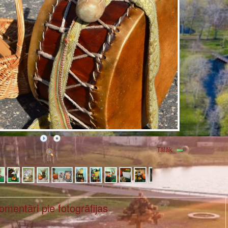
Tālāk
omentāri pie fotogrāfijas