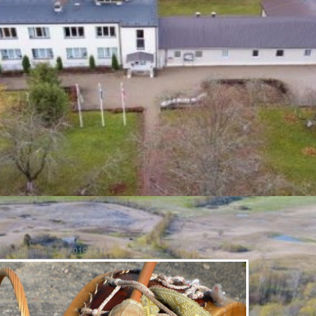
iķeļdiena 27.09.2019._31