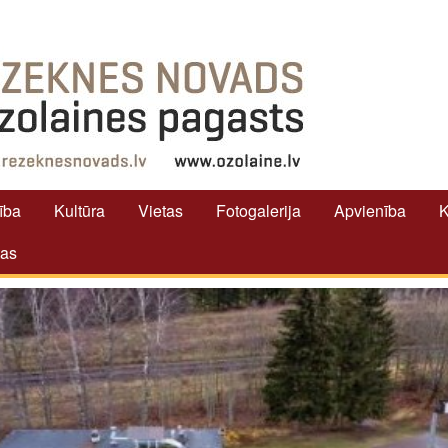
tība
Kultūra
Vietas
Fotogalerija
Apvienība
K
tas