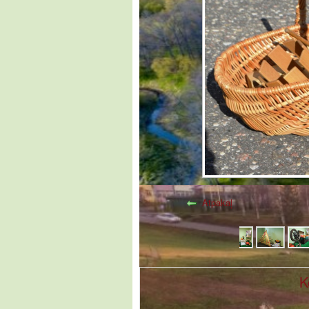
Atpakaļ
K