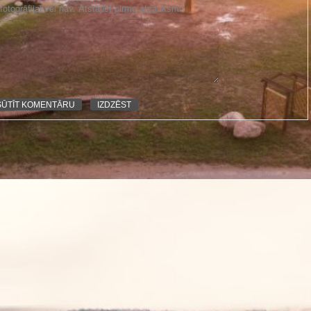
otogrāfijai vēl nav. Atstājiet pirmo atsauksmi!