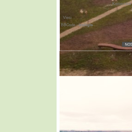
Komentāra f
BBCode -
izslēgts