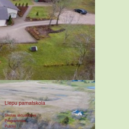
Liepu pamatskola
Skolas aktualitātes
Programmas
Pulciņi