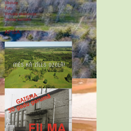
Vēsture
Foto
Virtuāla ekskursija
Skolas kontakti
AFIŠA