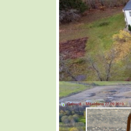
Galvenā
»
Miķeļdiena 27.09.2019.
» M