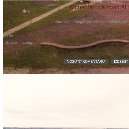
Komentāri pie fotogrāfi
Komentāra fotogrāfijai vēl nav. Atstājiet pir
BBCode -
izslēgts