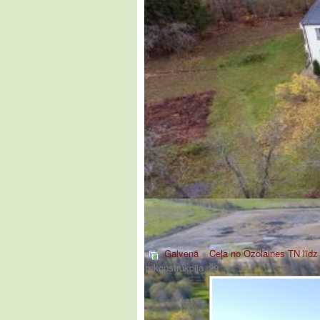
Galvenā
»
Ceļa no Ozolaines TN līdz 
rekonstrukcija_29