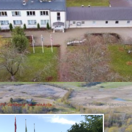
PII “Jāņtārpiņš” rekonstrukcija
» Ceļa no Ozolaines TN līdz PII “Jāņtārpiņš”