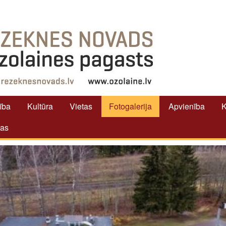
tība
Kultūra
Vietas
Fotogalerija
Apvienība
K
tas