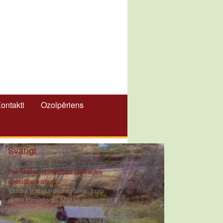
ontakti
Ozolpēriens
Svarīgi
Par Maltas apvienības pārvaldes
speciālistu atvaļi...
Vasara ir atvaļinājumu laiks, kuru
aktīvi izmanto arī Maltas apvienības
pārvaldes darbinieki [ ... ]