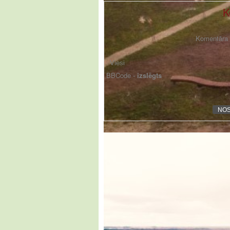
K
Komentāra f
BBCode -
izslēgts