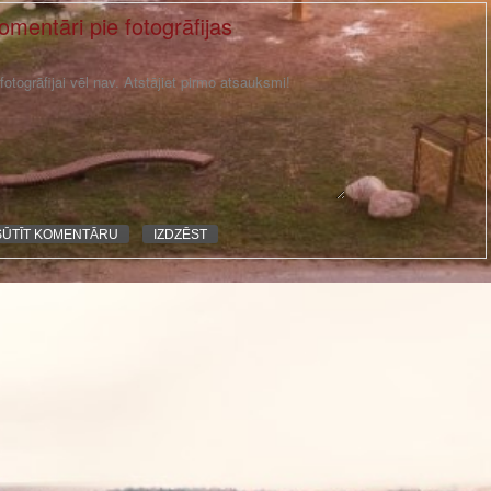
omentāri pie fotogrāfijas
otogrāfijai vēl nav. Atstājiet pirmo atsauksmi!