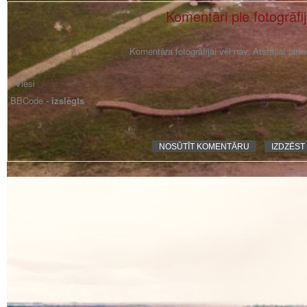
Komentāri pie fotogrāfi
Komentāra fotogrāfijai vēl nav. Atstājiet pir
BBCode -
izslēgts