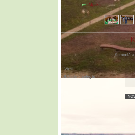
Atpakaļ
K
Komentāra f
BBCode -
izslēgts