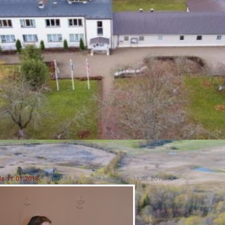
ls 11.01.2018.
» Senioru Jaungada karnevāls 11.01.2018._8