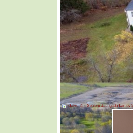
Galvenā
»
Senioru Jaungada karnevā