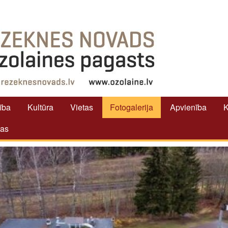
tība
Kultūra
Vietas
Fotogalerija
Apvienība
K
tas