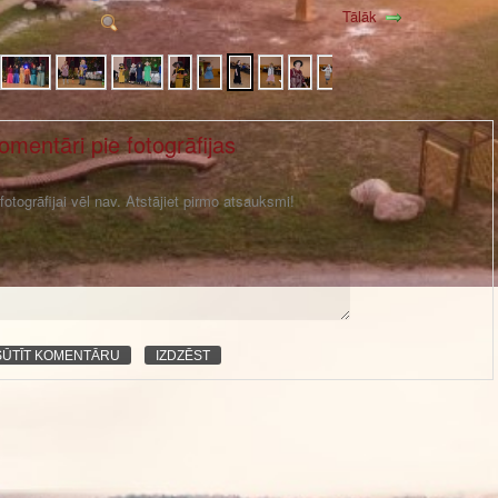
Tālāk
omentāri pie fotogrāfijas
otogrāfijai vēl nav. Atstājiet pirmo atsauksmi!