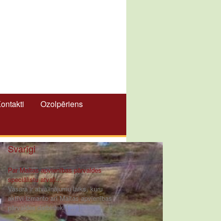
ontakti
Ozolpēriens
Svarīgi
Par Maltas apvienības pārvaldes
speciālistu atvaļi...
Vasara ir atvaļinājumu laiks, kuru
aktīvi izmanto arī Maltas apvienības
pārvaldes darbinieki [ ... ]