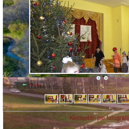
Atpakaļ
Komentāri pie fotogrāfi