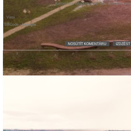
Komentāra fotogrāfijai vēl nav. Atstājiet pir
BBCode -
izslēgts