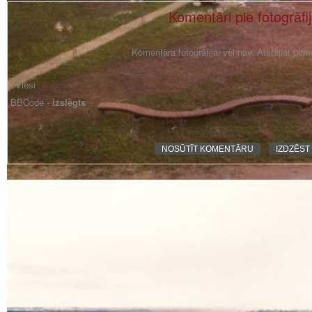
Komentāri pie fotogrāfi
Komentāra fotogrāfijai vēl nav. Atstājiet pir
BBCode -
izslēgts