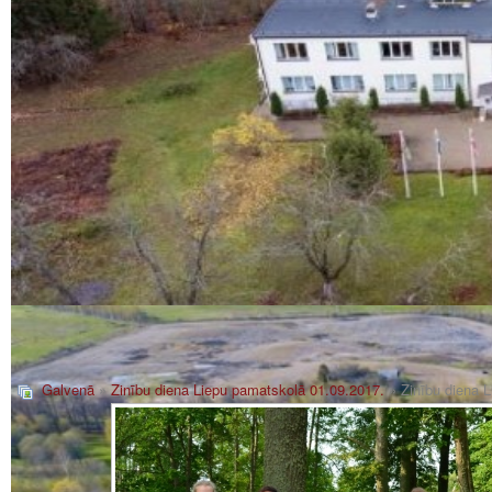
Galvenā
»
Zinību diena Liepu pamatskolā 01.09.2017.
» Zinību diena 