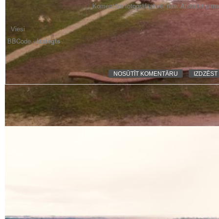
Komentāra fotogrāfijai vēl nav. Atstājiet pir
BBCode -
izslēgts