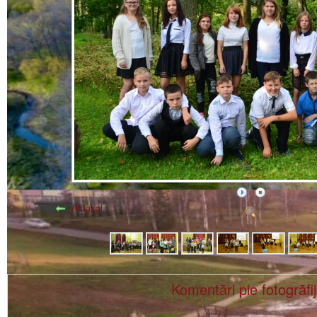
Atpakaļ
Komentāri pie fotogrāfi