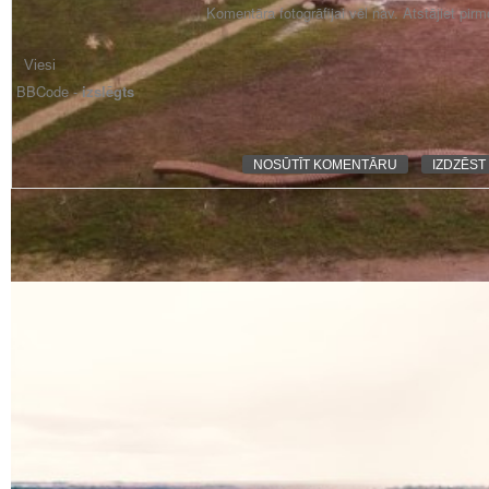
Komentāra fotogrāfijai vēl nav. Atstājiet pir
BBCode -
izslēgts