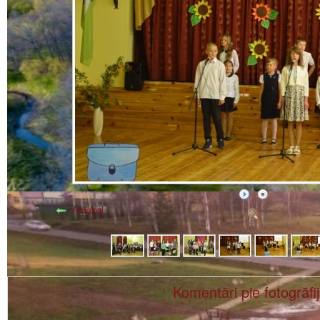
Atpakaļ
Komentāri pie fotogrāfi