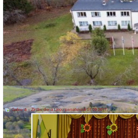
Galvenā
»
Zinību diena Liepu pamatskolā 01.09.2017.
» Zinību diena 