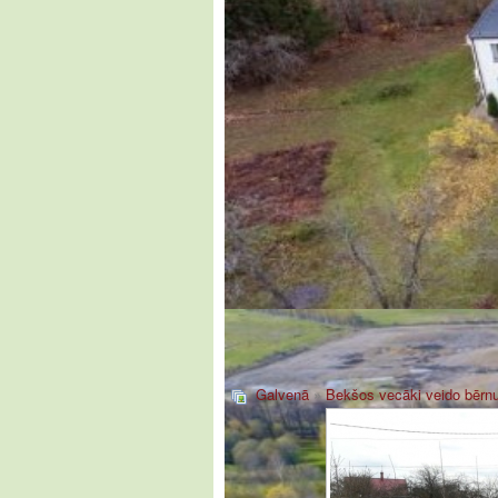
Galvenā
»
Bekšos vecāki veido bērnu