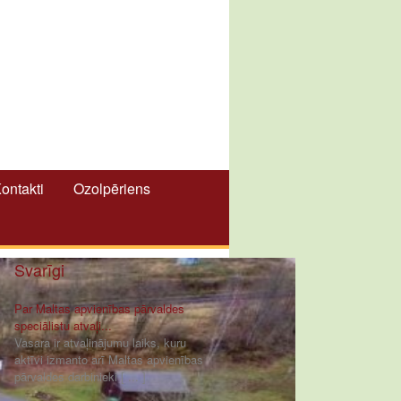
ontakti
Ozolpēriens
Svarīgi
Par Maltas apvienības pārvaldes
speciālistu atvaļi...
Vasara ir atvaļinājumu laiks, kuru
aktīvi izmanto arī Maltas apvienības
pārvaldes darbinieki [ ... ]