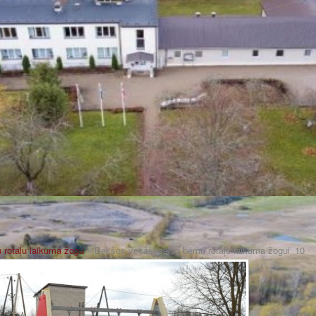
 rotaļu laikuma žogu
» Bekšos vecāki veido bērnu rotaļu laikuma žogui_10