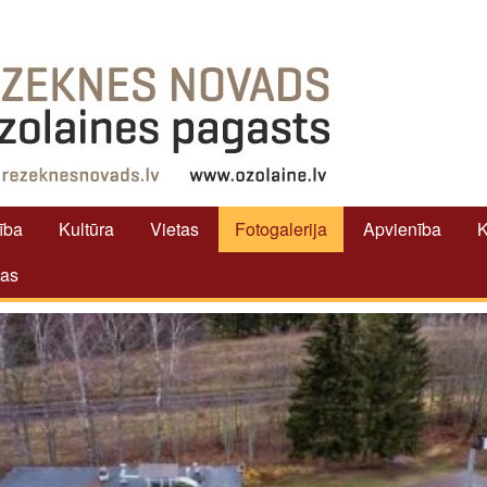
tība
Kultūra
Vietas
Fotogalerija
Apvienība
K
tas