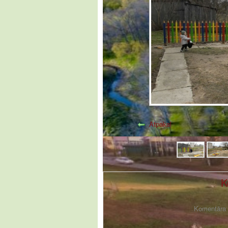
Atpakaļ
K
Komentāra f