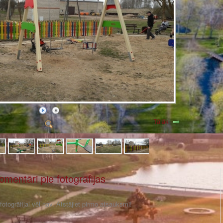
Tālāk
omentāri pie fotogrāfijas
otogrāfijai vēl nav. Atstājiet pirmo atsauksmi!