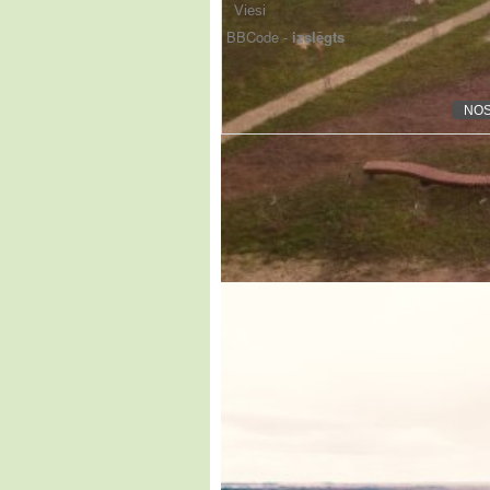
BBCode -
izslēgts