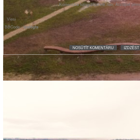
Komentāra fotogrāfijai vēl nav. Atstājiet pir
BBCode -
izslēgts