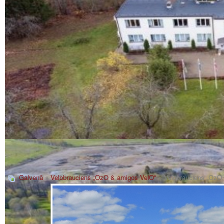
Galvenā
»
Velobrauciens „OzO & amigos VelO"
» Velobrauciens „OzO