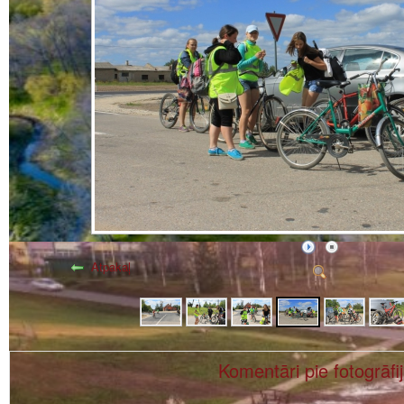
Atpakaļ
Komentāri pie fotogrāfi