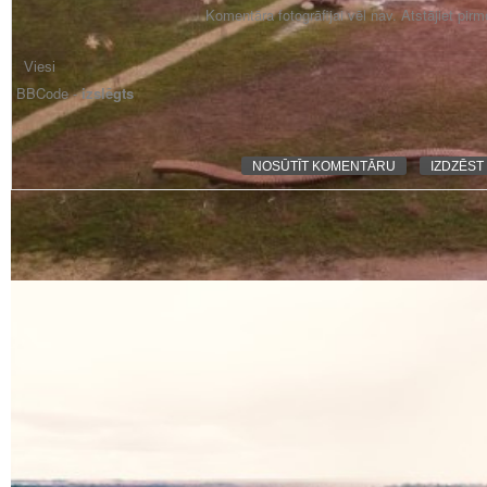
Komentāra fotogrāfijai vēl nav. Atstājiet pir
BBCode -
izslēgts