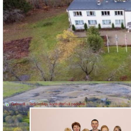
Galvenā
»
Iedzīvotāju konsultatīvā padome
» Iedzīvotāju konsultatīv