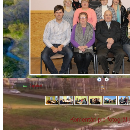
Atpakaļ
Komentāri pie fotogrāfi