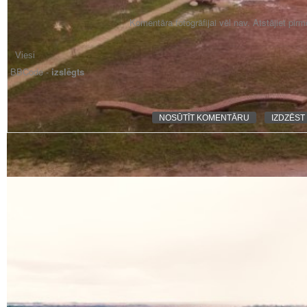
Komentāra fotogrāfijai vēl nav. Atstājiet pir
BBCode -
izslēgts