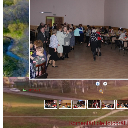
Atpakaļ
Komentāri pie fotogrāfi