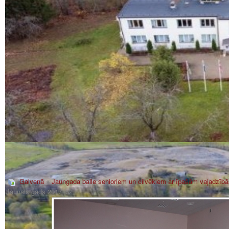
Galvenā
»
Jaungada balle senioriem un cilvēkiem ar īpašām vajadzīb
Jaunais gads 2017_52