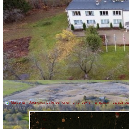
Galvenā
»
Jaungada balle senioriem un cilvēkiem ar īpašām vajadzīb
Jaunais gads 2017_29