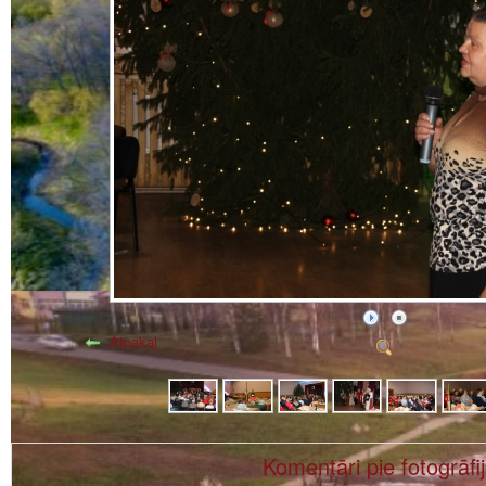
Atpakaļ
Komentāri pie fotogrāfi