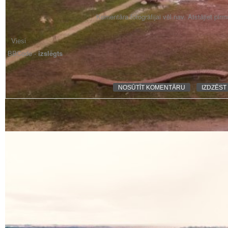
Komentāra fotogrāfijai vēl nav. Atstājiet pir
BBCode -
izslēgts