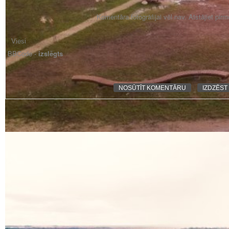
Komentāra fotogrāfijai vēl nav. Atstājiet pir
BBCode -
izslēgts