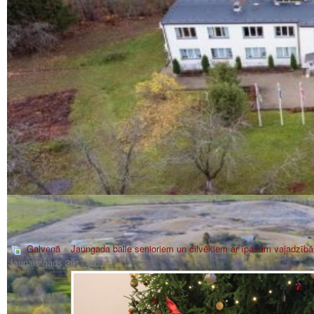
Galvenā
»
Jaungada balle senioriem un cilvēkiem ar īpašām vajadzīb
Jaunais gads 2017_26