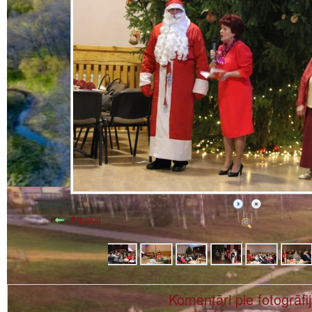
Atpakaļ
Komentāri pie fotogrāfi