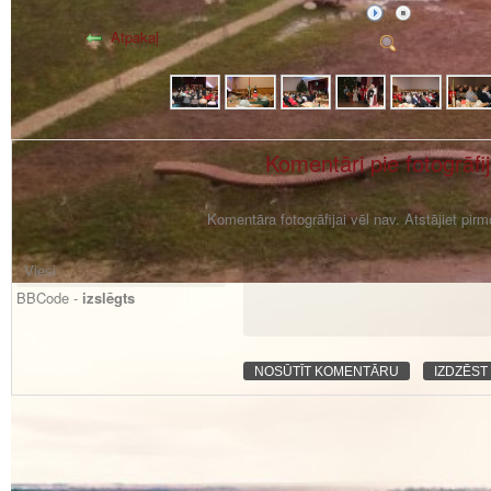
Atpakaļ
Komentāri pie fotogrāfi
Komentāra fotogrāfijai vēl nav. Atstājiet pir
BBCode -
izslēgts