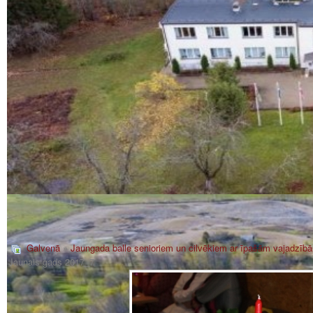
Galvenā
»
Jaungada balle senioriem un cilvēkiem ar īpašām vajadzīb
Jaunais gads 2017_7