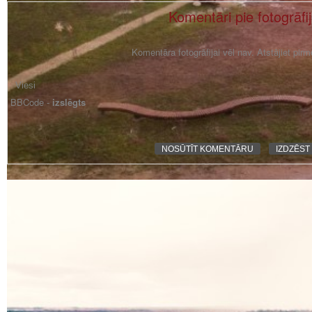
Komentāri pie fotogrāfi
Komentāra fotogrāfijai vēl nav. Atstājiet pir
BBCode -
izslēgts