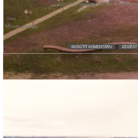
Komentāra fotogrāfijai vēl nav. Atstājiet pir
BBCode -
izslēgts