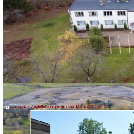
Galvenā
»
Vieglatlētikas sacensības Maltā 22.05.2016
» Vieglatlētik