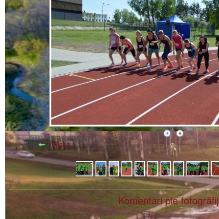
Atpakaļ
Komentāri pie fotogrāfi