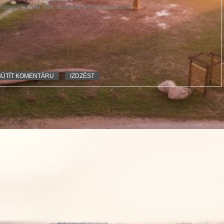
otogrāfijai vēl nav. Atstājiet pirmo atsauksmi!