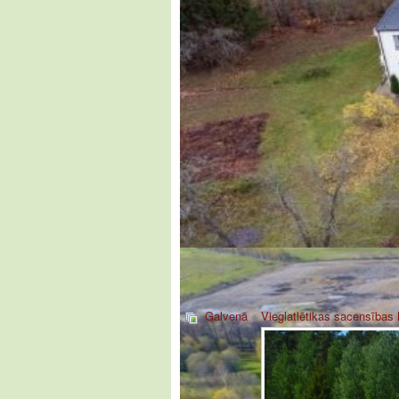
Galvenā
»
Vieglatlētikas sacensības