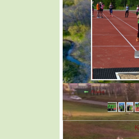
Atpakaļ
K