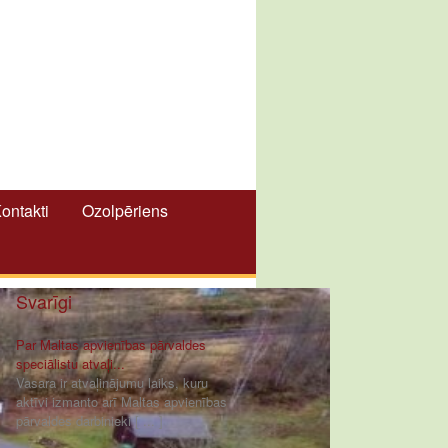
ontakti
Ozolpēriens
Svarīgi
Par Maltas apvienības pārvaldes
speciālistu atvaļi...
Vasara ir atvaļinājumu laiks, kuru
aktīvi izmanto arī Maltas apvienības
pārvaldes darbinieki [ ... ]