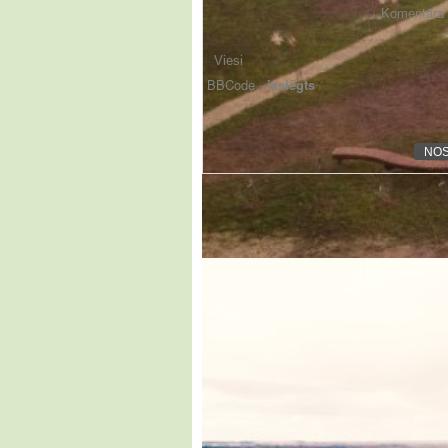
Komentāra f
BBCode -
izslēgts