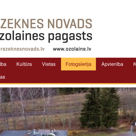
tība
Kultūra
Vietas
Fotogalerija
Apvienība
K
tas