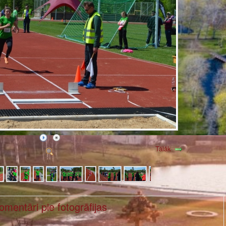
Tālāk
omentāri pie fotogrāfijas