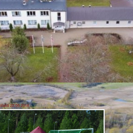
 Maltā 22.05.2016
» Vieglatlētikas sacensības Maltā_65