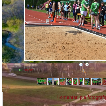
Atpakaļ
Komentāri pie fotogrāfi