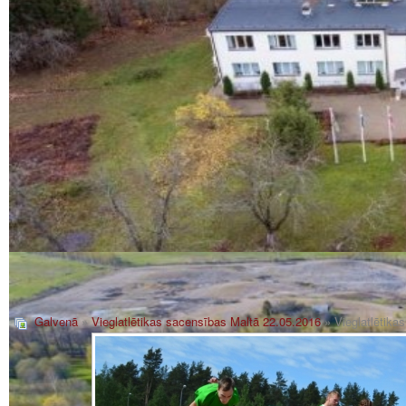
Galvenā
»
Vieglatlētikas sacensības Maltā 22.05.2016
» Vieglatlētik