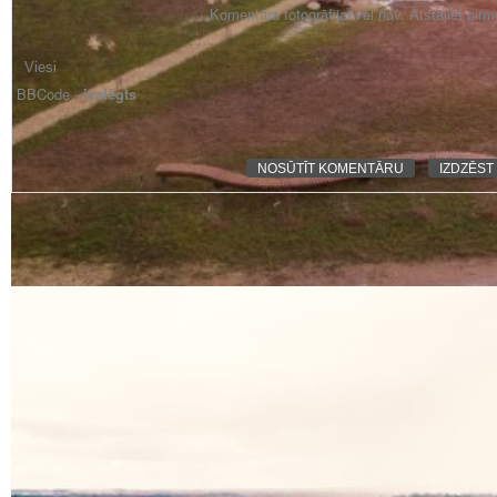
Komentāra fotogrāfijai vēl nav. Atstājiet pir
BBCode -
izslēgts