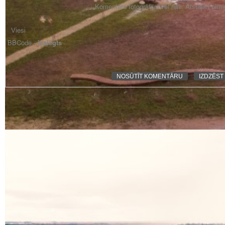
Komentāra fotogrāfijai vēl nav. Atstājiet pir
BBCode -
izslēgts