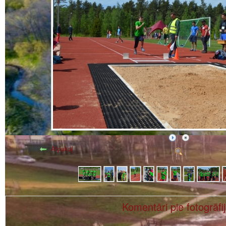
Atpakaļ
Komentāri pie fotogrāfi