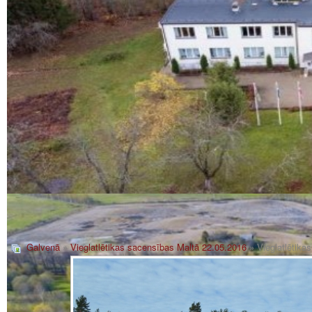
Galvenā
»
Vieglatlētikas sacensības Maltā 22.05.2016
» Vieglatlētik