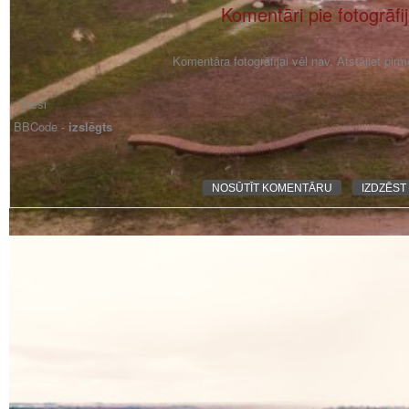
Komentāri pie fotogrāfi
Komentāra fotogrāfijai vēl nav. Atstājiet pir
BBCode -
izslēgts