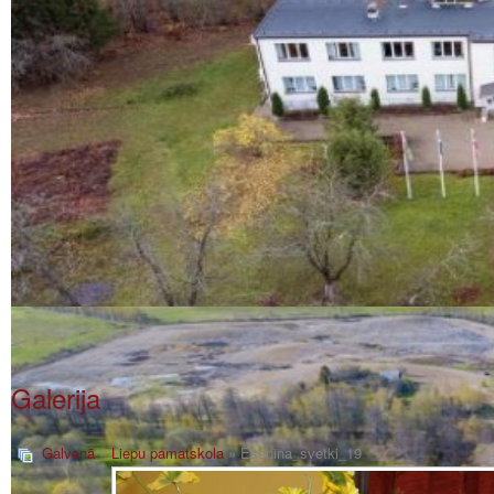
Galerija
Galvenā
»
Liepu pamatskola
» Esenina_svetki_19