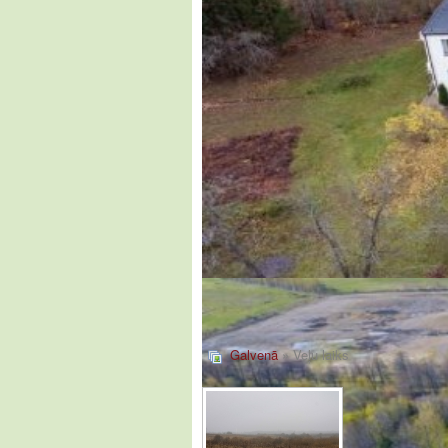
Galvenā
» Veļu laiks