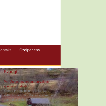
ontakti
Ozolpēriens
Svarīgi
Par Maltas apvienības pārvaldes
speciālistu atvaļi...
Vasara ir atvaļinājumu laiks, kuru
aktīvi izmanto arī Maltas apvienības
pārvaldes darbinieki [ ... ]