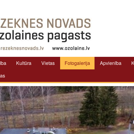
tība
Kultūra
Vietas
Fotogalerija
Apvienība
K
tas