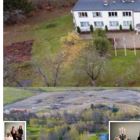
Galvenā
» "Dia de los Muertos" HallOzOween