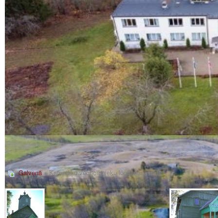
Galvenā
» Kampišķu vecticībnieku lūgšanas nams