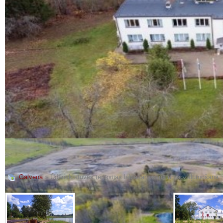
Galvenā
» Ūdenskrātuves teritorijas labiekārtošana un apzaļumošana