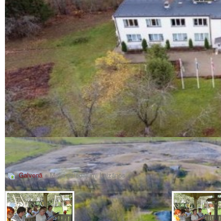
Galvenā
» Maija dziedājumi Laizānos