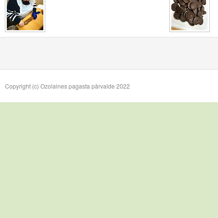
Copyright (c) Ozolaines pagasta pārvalde 2022