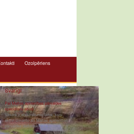
ontakti
Ozolpēriens
Svarīgi
Par Maltas apvienības pārvaldes
speciālistu atvaļi...
Vasara ir atvaļinājumu laiks, kuru
aktīvi izmanto arī Maltas apvienības
pārvaldes darbinieki [ ... ]