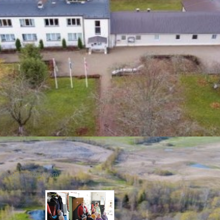
 pie ugunsdzēsējiem