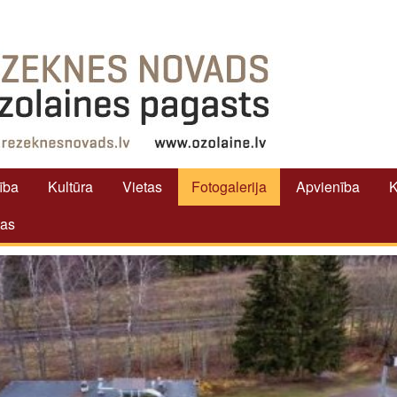
tība
Kultūra
Vietas
Fotogalerija
Apvienība
K
tas