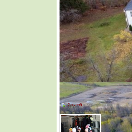
Galvenā
» Bērnudārza bērni ciemojās