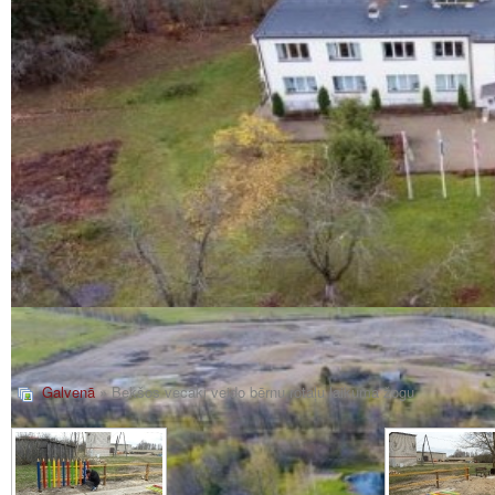
Galvenā
» Bekšos vecāki veido bērnu rotaļu laikuma žogu