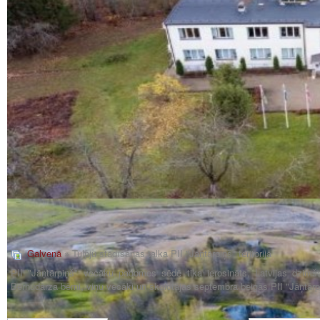
Galvenā
» Tulpju stādīšanas talka PII "Jāņtārpiņš" teritorijā
PII "Jāņtārpiņš" vecāku padomes sēdē tika ierosināts, Latvijas dzimš
Bērnudārza bērni, viņu vecāki un skolotājas septembra beigās PII "Jāņtārpiņš