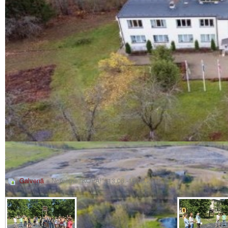
Galvenā
» Nometne “KOPĀ!” -13.06.-15.06.2016