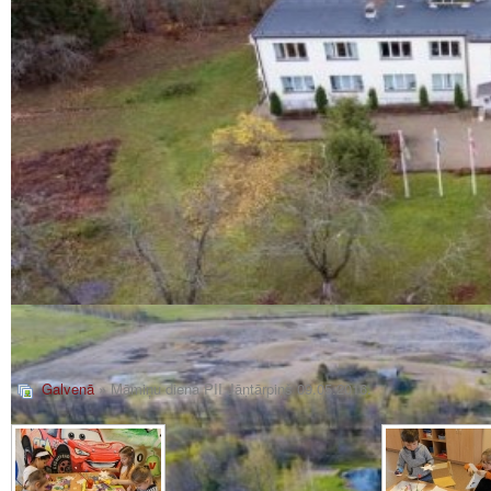
Galvenā
» Māmiņu diena PII Jāņtārpiņš 09.05.2016.