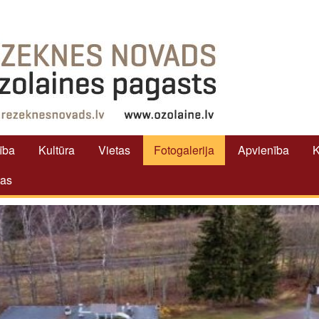
tība
Kultūra
Vietas
Fotogalerija
Apvienība
K
tas