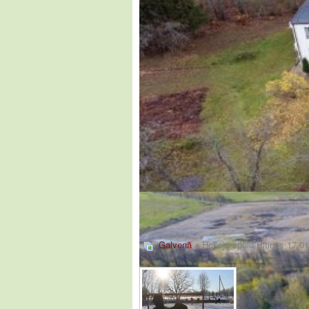
Galvenā
» Hokeja spēle Ritiņos 17.0