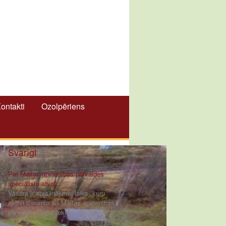
ontakti
Ozolpēriens
Svarīgi
Par Maltas apvienības pārvaldes
speciālistu atvaļi...
Vasara ir atvaļinājumu laiks, kuru
aktīvi izmanto arī Maltas apvienības
pārvaldes darbinieki [ ... ]