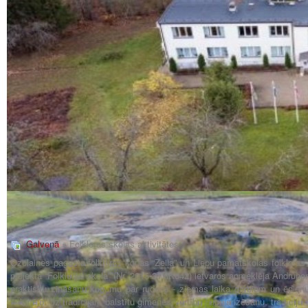
Galvenā
» Folkloras skolas aktivitātes
Ozolaines pagasta folkloras kopas “Zeiļa” un Liepu pamatskolas folkloras 
projekta “Folkloras skola” (Nr. 2015-2TRK042) ietvaros apmeklēja Andrupen
praktisku zināšanu kopumu par rudens - ziemas laika darbiem un ēdienu 
sekmējot uz tradīcijām balstītu ģimenes vērtību popularizēšanu, tradīci