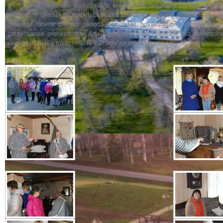
arī veicinot latgaliešu tradicionālās kultūras un latgaliešu valodas sag
pagastā. Prakstiskās nodarbības laikā projekta dalībnieki iepazinās ar rak
gatavoja rudens ziemas periodā pēc ražas novākšanas un ienākšanas kl
gatavošanas procesā, gan ēdienu degustācijās. Pieredze tiks izmantota 
sevišķi jauniešu tradicionālās kultūras apguves procesos.