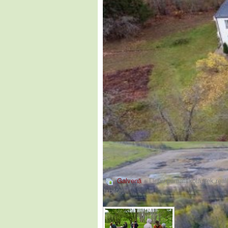
Galvenā
» Liepu pamatskolā tiek real
izpēte„