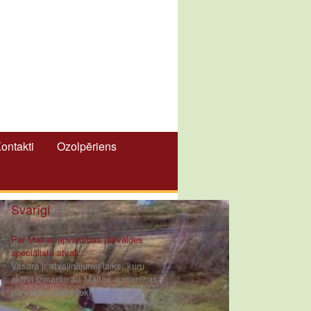
ontakti
Ozolpēriens
Svarīgi
Par Maltas apvienības pārvaldes
speciālistu atvaļi...
Vasara ir atvaļinājumu laiks, kuru
aktīvi izmanto arī Maltas apvienības
pārvaldes darbinieki [ ... ]