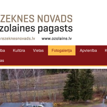
tība
Kultūra
Vietas
Fotogalerija
Apvienība
K
tas