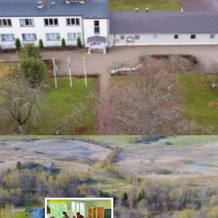
izēts projekts „Dabas pieminekļa „Laizānu parks” vides un dabas resursu